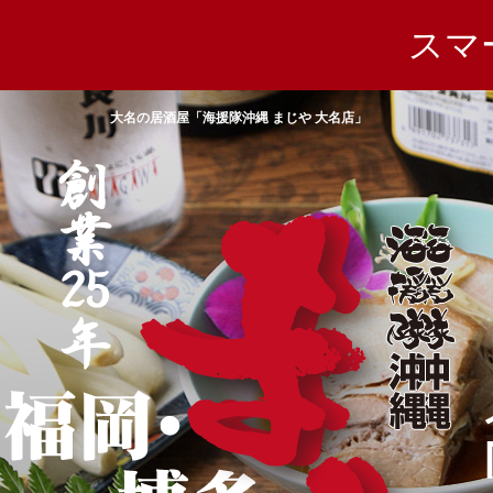
スマ
大名の居酒屋「海援隊沖縄 まじや 大名店」